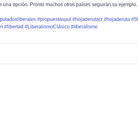
e una opción. Pronto muchos otros países seguirán su ejemplo.
putadosliberales
#propuestaspul
#hojaderutacr
#hojaderuta
#5
on
#libertad
#LiberalismoClásico
#liberalismo