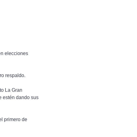
en elecciones 
ro respaldo.
to La Gran 
e estén dando sus 
l primero de 