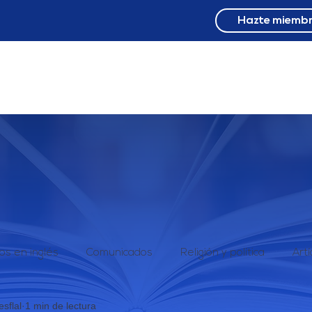
Hazte miemb
NOSOTROS
PROYECTO
MOV NACIONALES
9 F
los en inglés
Comunicados
Religión y política
Artí
sflal
1 min de lectura