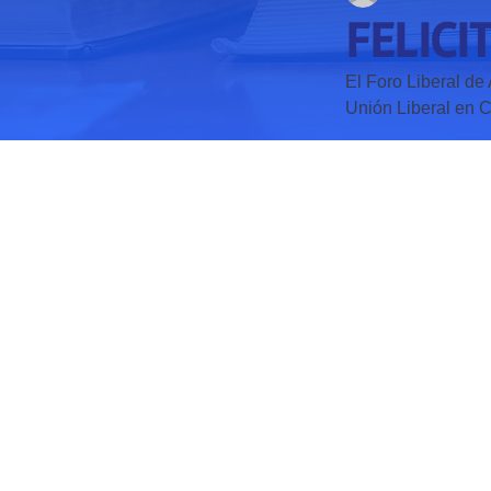
FELICI
El Foro Liberal de 
Unión Liberal en C