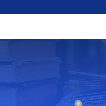
Todas la entradas
Artícu
comunicacione