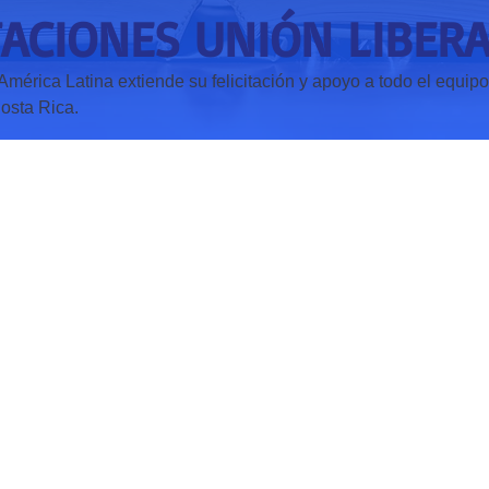
TACIONES UNIÓN LIBER
América Latina extiende su felicitación y apoyo a todo el equipo
osta Rica.