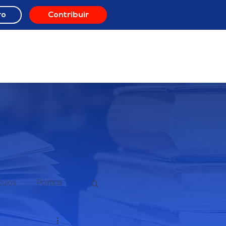
ro
Contribuir
ORO
RECURSOS
culos
Política