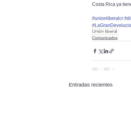
Costa Rica ya tien
#unionliberalcr
#di
#LaGranDevoluci
Unión liberal
Comunicados
Entradas recientes