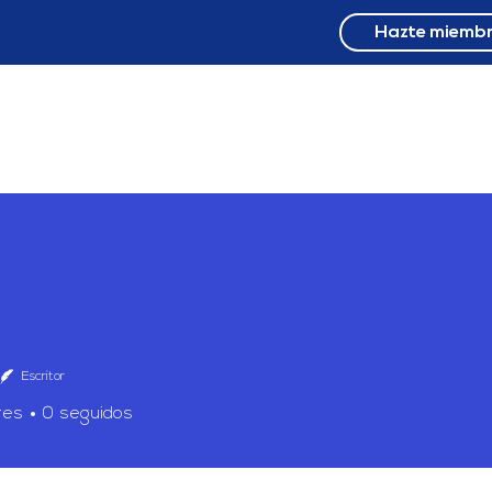
Hazte miemb
NOSOTROS
PROYECTO
MOV NACIONALES
9 F
Escritor
res
0
seguidos