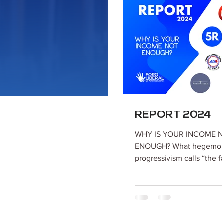
REPORT 2024
WHY IS YOUR INCOME 
ENOUGH? What hegemo
progressivism calls “the f
celebrates Donald Trump'
And the celebration...