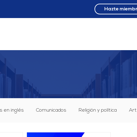
Hazte miemb
NOSOTROS
PROYECTO
MOV NACIONALES
9 F
s en inglés
Comunicados
Religión y política
Art