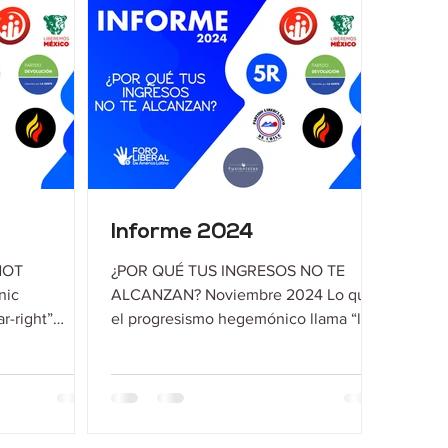
Informe 2024
NOT
¿POR QUÉ TUS INGRESOS NO TE
nic
ALCANZAN? Noviembre 2024 Lo que
ar-right”
el progresismo hegemónico llama “la
s victory.
ultraderecha” celebra la victoria de...