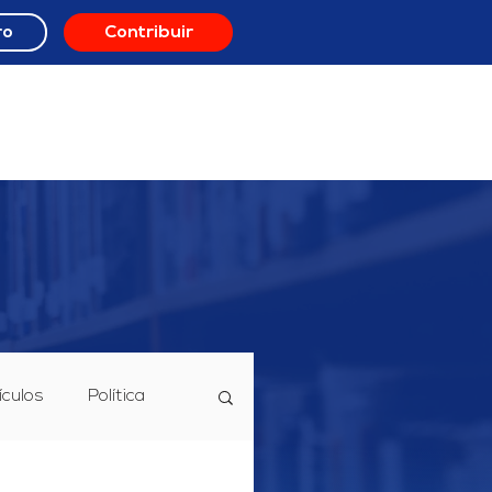
ro
Contribuir
ORO
RECURSOS
ículos
Política