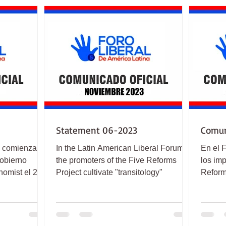
Statement 06-2023
Comun
a comienza su
In the Latin American Liberal Forum,
En el F
gobierno
the promoters of the Five Reforms
los im
onomist el 21
Project cultivate "transitology"
Reforma