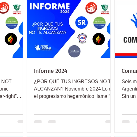
Informe 2024
Comun
 NOT
¿POR QUÉ TUS INGRESOS NO TE
Seis m
onic
ALCANZAN? Noviembre 2024 Lo que
Argenti
ar-right”
el progresismo hegemónico llama “la
Sin un 
s victory.
ultraderecha” celebra la victoria de...