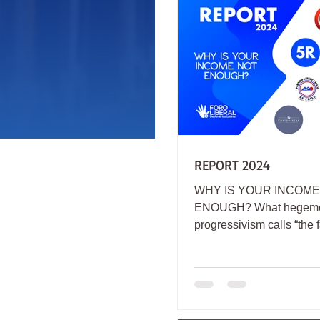
REPORT 2024
WHY IS YOUR INCOME
ENOUGH? What hegem
progressivism calls “the f
celebrates Donald Trump'
And the celebration...