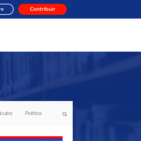
ro
Contribuir
ORO
RECURSOS
ículos
Política