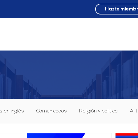
Hazte miemb
NOSOTROS
PROYECTO
MOV NACIONALES
9 F
s en inglés
Comunicados
Religión y política
Art