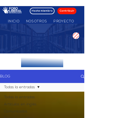
Hazte miembro
Contribuir
INICIO
NOSOTROS
PROYECTO
MOV NACIONALES
BLOG
Todas la entradas
Todas la entradas
Artículos en inglés
Comunicados