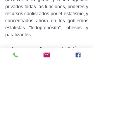
privados todas las funciones, poderes y 
recursos confiscados por el estatismo, y 
concentrados ahora en los gobiernos 
estatistas “todopropósito”, obesos y 
paralizantes.
--- Y no somos “minarquistas”; término 
reciente, incierto, borroso y equívoco. El 
liberalismo clásico postula y reivindica 
el “GOBIERNO LIMITADO” en 
funciones, poderes y recursos, un 
concepto muy bien definido y dibujado 
en su larga y gloriosa historia, en el 
presente, y también en su brillante 
futuro.
Nuestro proyecto es RACIONAL y 
rigurosamente REALISTA: no es “la 