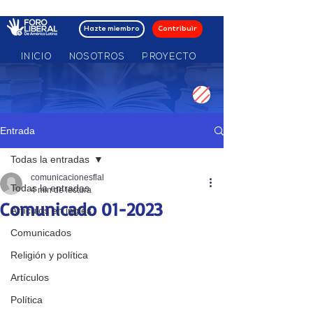
Hazte miembro
Contribuir
INICIO
NOSOTROS
PROYECTO
MOV NACIONALES
Entrada
Todas la entradas
comunicacionesflal
Todas la entradas
4 min de lectura
Comunicado 01-2023
Artículos en inglés
Comunicados
Religión y política
Artículos
Política