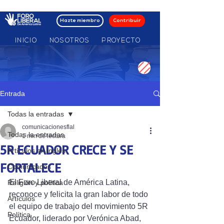
Hazte miembro
Contribuir
INICIO
NOSOTROS
PROYECTO
MOV NACIONALES
Entrada
Todas la entradas
comunicacionesflal
Todas la entradas
1 min de lectura
5R ECUADOR CRECE Y SE
Artículos en inglés
FORTALECE
Comunicados
El Foro Liberal de América Latina, 
Religión y política
reconoce y felicita la gran labor de todo 
Artículos
el equipo de trabajo del movimiento 5R 
Política
Ecuador, liderado por Verónica Abad, 