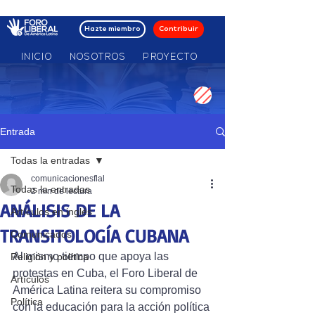
Hazte miembro
Contribuir
INICIO
NOSOTROS
PROYECTO
MOV NACIONALES
Entrada
Todas la entradas
comunicacionesflal
Todas la entradas
2 min de lectura
ANÁLISIS DE LA
Artículos en inglés
TRANSITOLOGÍA CUBANA
Comunicados
Al mismo tiempo que apoya las 
Religión y política
protestas en Cuba, el Foro Liberal de 
Artículos
América Latina reitera su compromiso 
Política
con la educación para la acción política 